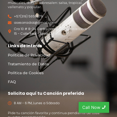
musicales, donde sobresalen: salsa, tropical,
vallenato y popular.
+57(319) 5658679
asesorradial@gmail.com
Cra 10 # 8-24 Centro comercial El Roble local
15 - Calle Real - Neira Caldas
Links de Interés
Políticas de Privacidad
Tratamiento de Datos
Política de Cookies
FAQ
Solicita aquí tu Canción preferida
8 AM - 6 PM, Lunes a Sábado
Call Now
Pide tu canción favorita y continua pendiente de toda
nuestra programación.