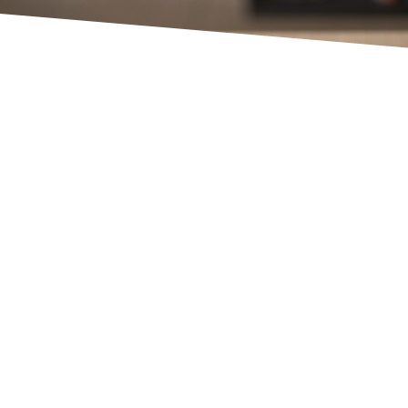
Colombia vs. Brasil por el
Sudamericano femenino Sub-20:
fecha, hora…
18 febrero, 2023
/
La selección de Colombia femenina Sub-20 quiere