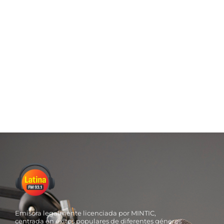
reponerse de la derrota sufrida ante Ecuador en la
primera fecha del hexagonal final del Sudamericano. El
combinado nacional, que clasificó en la primera
posición del grupo A, al sumar ocho puntos en cuatro
encuentros —producto de dos empates y dos victorias—,
necesita retomar...
Read More
Emisora legalmente licenciada por MINTIC,
centrada en éxitos populares de diferentes géneros